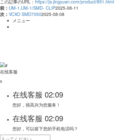
この記事のURL：
https://ja.jingyuan.com/product/851.html
前：
UM-1,UM-1/SMD- CLIP
2025-08-11
次：
VCXO SMD7050
2025-08-08
メニュー
オンラインメッセージ
QRコード
TOP
在线客服
x
在线客服
02:09
您好，很高兴为您服务！
在线客服
02:09
您好，可以留下您的手机电话吗？