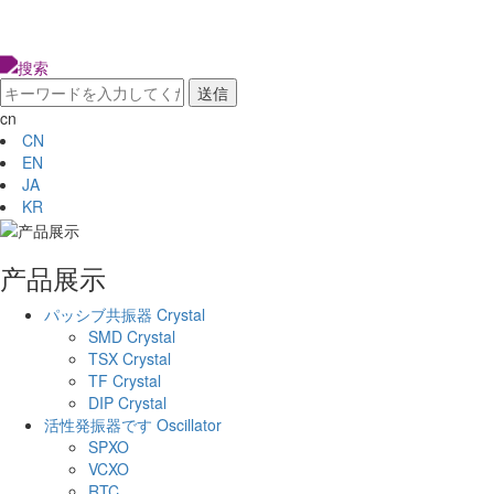
cn
CN
EN
JA
KR
产品展示
パッシブ共振器 Crystal
SMD Crystal
TSX Crystal
TF Crystal
DIP Crystal
活性発振器です Oscillator
SPXO
VCXO
RTC